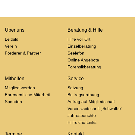
Über uns
Be­ra­tung & Hilfe
Leit­bild
Hilfe vor Ort
Ver­ein
Ein­zel­be­ra­tung
För­de­rer & Part­ner
See­le­fon
On­line An­ge­bo­te
Fo­ren­sik­be­ra­tung
Mit­hel­fen
Ser­vice
Mit­glied wer­den
Sat­zung
Eh­ren­amt­li­che Mit­ar­beit
Bei­trags­ord­nung
Spen­den
An­trag auf Mit­glied­schaft
Ver­eins­zeit­schrift „Schwal­be“
Jah­res­be­rich­te
Hilf­rei­che Links
Ter­mi­ne
Kon­takt