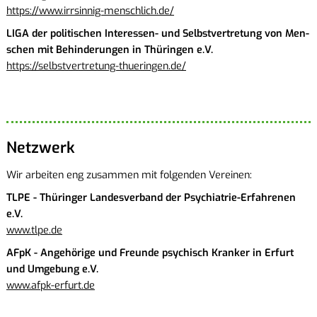
https://​www.​irrsinnig-​menschlich.​de/
LIGA der po­li­ti­schen In­ter­es­sen- und Selbst­ver­tre­tung von Men­
schen mit Be­hin­de­run­gen in Thü­rin­gen e.V.
https://​sel​bstv​ertr​etun​g-​thueringen.​de/
Netz­werk
Wir ar­bei­ten eng zu­sam­men mit fol­gen­den Ver­ei­nen:
TLPE - Thü­rin­ger Lan­des­ver­band der Psych­ia­trie-Er­fah­re­nen
e.V.
www.​tlpe.​de
AFpK - An­ge­hö­ri­ge und Freun­de psy­chisch Kran­ker in Er­furt
und Um­ge­bung e.V.
www.​afpk-​erfurt.​de