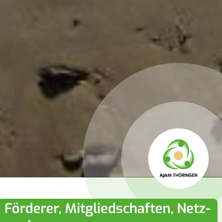
För­de­rer, Mit­glied­schaf­ten, Netz­