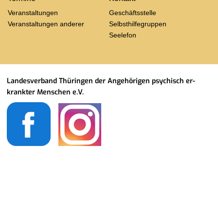
Ver­an­stal­tun­gen
Ge­schäfts­stel­le
Ver­an­stal­tun­gen an­de­rer
Selbst­hil­fe­grup­pen
See­le­fon
Lan­des­ver­band Thü­rin­gen der An­ge­hö­ri­gen psy­chisch er­
krank­ter Men­schen e.V.
Ge­schäfts­stel­le:
Thäl­mann­str. 58
99085 Er­furt
Ge­schäfts­zeit: