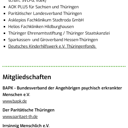
schaft, SVLFG, vdek)
AOK PLUS für Sach­sen und Thü­rin­gen
Pa­ri­tä­ti­scher Lan­des­ver­band Thü­rin­gen
As­kle­pi­os Fach­kli­ni­kum Stadt­ro­da GmbH
He­li­os Fach­kli­ni­ken Hild­burg­hau­sen
Thü­rin­ger Eh­ren­amts­stif­tung / Thü­rin­ger Staats­kanz­lei
Spar­kas­sen- und Gi­ro­ver­band Hes­sen-Thü­rin­gen
Deut­sches Kin­der­hilfs­werk e.V. Thü­rin­gen­fonds
Mit­glied­schaf­ten
BAPK - Bun­des­ver­band der An­ge­hö­ri­gen psy­chisch er­krank­ter
Men­schen e.V.
www.​bapk.​de
Der Pa­ri­tä­ti­sche Thü­rin­gen
www.​paritaet-​th.​de
Irr­sin­nig Mensch­lich e.V.