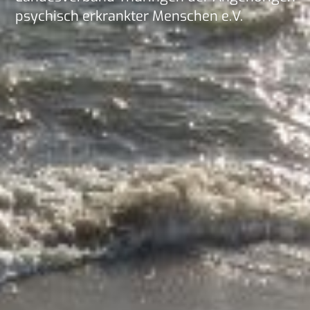
psy­chisch er­krank­ter Men­schen e.V.