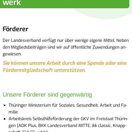
werk
För­de­rer
Der Lan­des­ver­band ver­fügt nur über we­ni­ge ei­ge­ne Mit­tel. Neben
den Mit­glieds­bei­trä­gen sind wir auf öf­fent­li­che Zu­wen­dun­gen an­
ge­wie­sen.
Sie kön­nen un­se­re Ar­beit durch eine Spen­de oder eine
För­der­mit­glied­schaft un­ter­stüt­zen.
Un­se­re För­de­rer sind ge­gen­wär­tig
Thü­rin­ger Mi­nis­te­ri­um für So­zia­les, Ge­sund­heit, Ar­beit und Fa­
mi­lie
Ar­beits­kreis Selbst­hil­fe­för­de­rung der GKV im Frei­staat Thü­rin­
gen (AOK Plus, BKK Lan­des­ver­band MITTE, ikk clas­sic, Knapp­