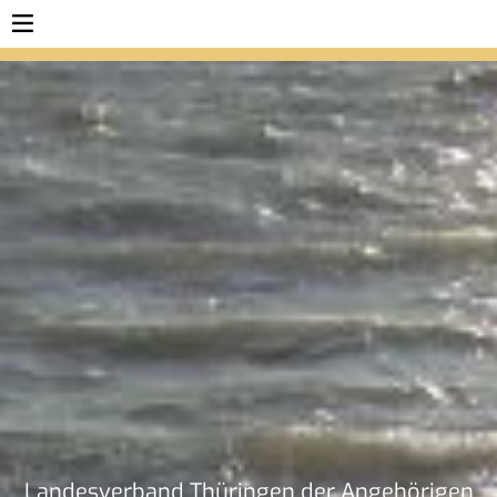
Lan­des­ver­band Thü­rin­gen der An­ge­hö­ri­gen