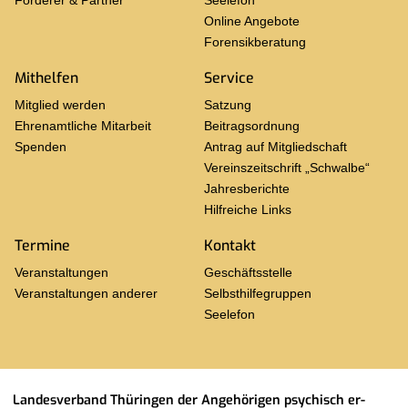
För­de­rer & Part­ner
See­le­fon
On­line An­ge­bo­te
Fo­ren­sik­be­ra­tung
Mit­hel­fen
Ser­vice
Mit­glied wer­den
Sat­zung
Eh­ren­amt­li­che Mit­ar­beit
Bei­trags­ord­nung
Spen­den
An­trag auf Mit­glied­schaft
Ver­eins­zeit­schrift „Schwal­be“
Jah­res­be­rich­te
Hilf­rei­che Links
Ter­mi­ne
Kon­takt
Ver­an­stal­tun­gen
Ge­schäfts­stel­le
Ver­an­stal­tun­gen an­de­rer
Selbst­hil­fe­grup­pen
See­le­fon
Lan­des­ver­band Thü­rin­gen der An­ge­hö­ri­gen psy­chisch er­