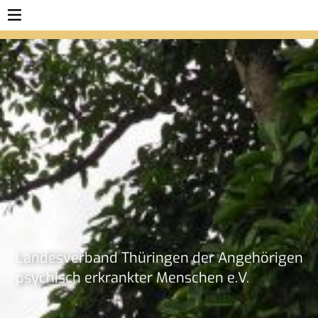
Lan­des­ver­band Thü­rin­gen der An­ge­hö­ri­gen
psy­chisch er­krank­ter Men­schen e.V.