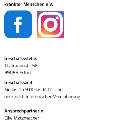
krank­ter Men­schen e.V.
Ge­schäfts­stel­le:
Thäl­mann­str. 58
99085 Er­furt
Ge­schäfts­zeit:
Mo bis Do 9.00 bis 14.00 Uhr
oder nach te­le­fo­ni­scher Ver­ein­ba­rung
An­sprech­part­ne­rin:
Elke Metz­ma­cher
Te­le­fon:
0361 - 23 004 038