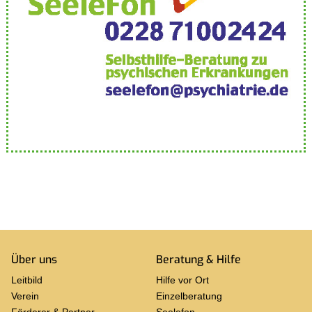
Über uns
Be­ra­tung & Hilfe
Leit­bild
Hilfe vor Ort
Ver­ein
Ein­zel­be­ra­tung