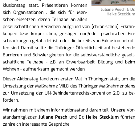
klu­si­ons­tag statt. Prä­sen­tie­ren konn­ten
Ju­lia­ne Pesch & Dr.
sich Or­ga­ni­sa­tio­nen , die sich für Men­
Heike Steck­lum
schen ein­set­zen, deren Teil­ha­be an allen
ge­sell­schaft­li­chen Be­rei­chen auf­grund von (chro­ni­schen) Er­kran­
kun­gen bzw. kör­per­li­chen, geis­ti­gen und/oder psy­chi­schen Ein­
schrän­kun­gen ge­fähr­det ist, oder die be­reits von Ex­klu­si­on be­trof­
fen sind. Damit soll­te die Thü­rin­ger Öf­fent­lich­keit auf be­stehen­de
Bar­rie­ren und Schwie­rig­kei­ten für die selbst­ver­ständ­li­che ge­sell­
schaft­li­che Teil­ha­be - z.B. an Er­werbs­ar­beit, Bil­dung und beim
Woh­nen - auf­merk­sam ge­macht wer­den.
Die­ser Ak­ti­ons­tag fand zum ers­ten Mal in Thü­rin­gen statt, um die
Um­set­zung der Maß­nah­me VIII.8 des Thü­rin­ger Maß­nah­men­plans
zur Um­set­zung der UN-Be­hin­der­ten­rechts­kon­ven­ti­on 2.0. zu be­
för­dern.
Wir nah­men mit einem In­for­ma­ti­ons­stand daran teil. Un­se­re Vor­
stands­mit­glie­der
Ju­lia­ne Pesch
und
Dr. Heike Steck­lum
führ­ten
zahl­reich in­ter­es­san­te Ge­sprä­che.