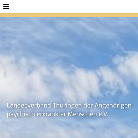
Lan­des­ver­band Thü­rin­gen der An­ge­hö­ri­gen
psy­chisch er­krank­ter Men­schen e.V.