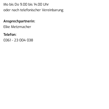
Mo bis Do 9.00 bis 14.00 Uhr
oder nach te­le­fo­ni­scher Ver­ein­ba­rung
An­sprech­part­ne­rin:
Elke Metz­ma­cher
Te­le­fon:
0361 - 23 004 038
E-Mail:
info@​apkm-​thueringen.​de
Wir freu­en uns auf Ihre Nach­richt und be­mü­hen uns um eine
schnel­le Ant­wort.
Letz­te Ak­tua­li­sie­rung am 06.08.2026
Start
Kon­takt
Im­pres­sum
Da­ten­schutz