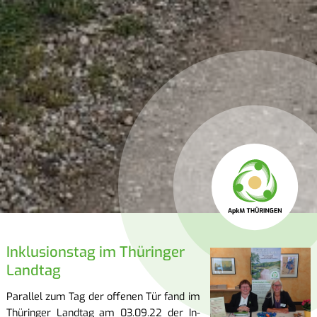
In­klu­si­ons­tag im Thü­rin­ger
Land­tag
Par­al­lel zum Tag der of­fe­nen Tür fand im
Thü­rin­ger Land­tag am 03.09.22 der In­