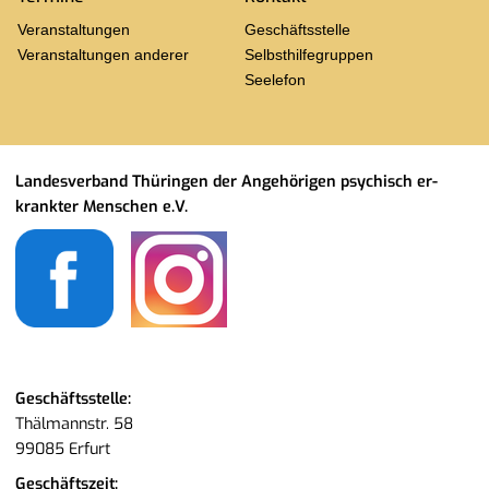
Ver­an­stal­tun­gen
Ge­schäfts­stel­le
Ver­an­stal­tun­gen an­de­rer
Selbst­hil­fe­grup­pen
See­le­fon
Lan­des­ver­band Thü­rin­gen der An­ge­hö­ri­gen psy­chisch er­
krank­ter Men­schen e.V.
Ge­schäfts­stel­le:
Thäl­mann­str. 58
99085 Er­furt
Ge­schäfts­zeit: