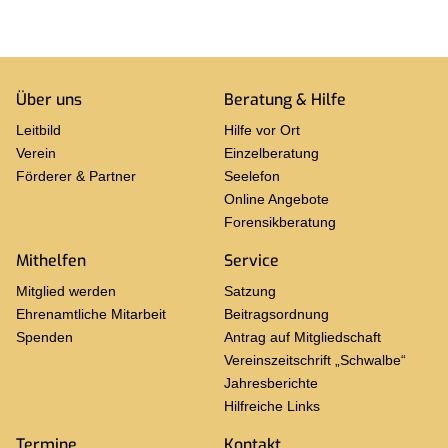
Über uns
Be­ra­tung & Hilfe
Leit­bild
Hilfe vor Ort
Ver­ein
Ein­zel­be­ra­tung
För­de­rer & Part­ner
See­le­fon
On­line An­ge­bo­te
Fo­ren­sik­be­ra­tung
Mit­hel­fen
Ser­vice
Mit­glied wer­den
Sat­zung
Eh­ren­amt­li­che Mit­ar­beit
Bei­trags­ord­nung
Spen­den
An­trag auf Mit­glied­schaft
Ver­eins­zeit­schrift „Schwal­be“
Jah­res­be­rich­te
Hilf­rei­che Links
Ter­mi­ne
Kon­takt